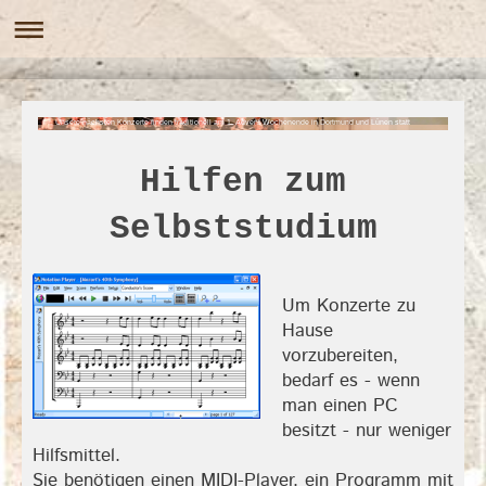
Unsere nächsten Konzerte finden traditionell am 1. Advent Wochenende in Dortmund und Lünen statt
Hilfen zum
Selbststudium
Um Konzerte zu
Hause
vorzubereiten,
bedarf es - wenn
man einen PC
besitzt - nur weniger
Hilfsmittel.
Sie benötigen einen MIDI-Player, ein Programm mit