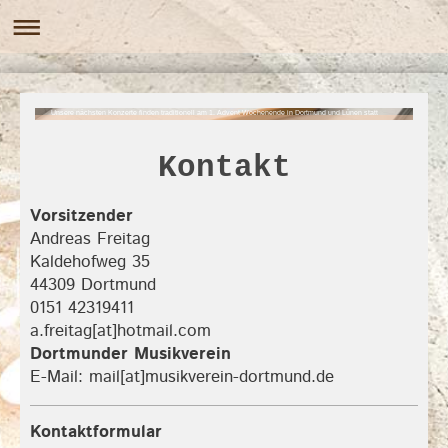
Unsere nächsten Konzerte finden traditionell am 1. Advent Wochenende in Dortmund und Lünen statt
Kontakt
Vorsitzender
Andreas Freitag
Kaldehofweg 35
44309 Dortmund
0151 42319411
a.freitag[at]hotmail.com
Dortmunder Musikverein
E-Mail: mail[at]musikverein-dortmund.de
Kontaktformular