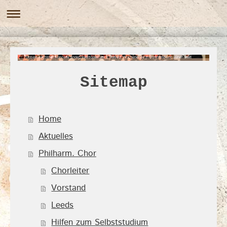
Unsere nächsten Konzerte finden traditionell am 1. Advent Wochenende in Dortmund und Lünen statt
Sitemap
Home
Aktuelles
Philharm. Chor
Chorleiter
Vorstand
Leeds
Hilfen zum Selbststudium